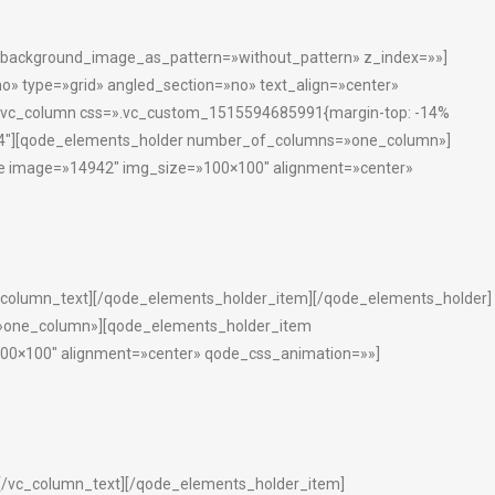
» background_image_as_pattern=»without_pattern» z_index=»»]
o» type=»grid» angled_section=»no» text_align=»center»
][vc_column css=».vc_custom_1515594685991{margin-top: -14%
-md-4″][qode_elements_holder number_of_columns=»one_column»]
e image=»14942″ img_size=»100×100″ alignment=»center»
/vc_column_text][/qode_elements_holder_item][/qode_elements_holder]
=»one_column»][qode_elements_holder_item
00×100″ alignment=»center» qode_css_animation=»»]
to[/vc_column_text][/qode_elements_holder_item]