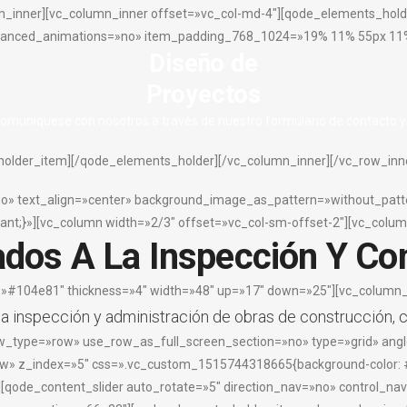
mn_inner][vc_column_inner offset=»vc_col-md-4″][qode_elements_h
anced_animations=»no» item_padding_768_1024=»19% 11% 55px 11%
Diseño de
Proyectos
omuníquese con nosotros a través de nuestro formulario de contacto y 
older_item][/qode_elements_holder][/vc_column_inner][/vc_row_inn
no» text_align=»center» background_image_as_pattern=»without_pat
t;}»][vc_column width=»2/3″ offset=»vc_col-sm-offset-2″][vc_colum
dos A La Inspección Y Co
r=»#104e81″ thickness=»4″ width=»48″ up=»17″ down=»25″][vc_column_
 inspección y administración de obras de construcción, c
w_type=»row» use_row_as_full_screen_section=»no» type=»grid» angle
ow» z_index=»5″ css=».vc_custom_1515744318665{background-color: #
qode_content_slider auto_rotate=»5″ direction_nav=»no» control_nav