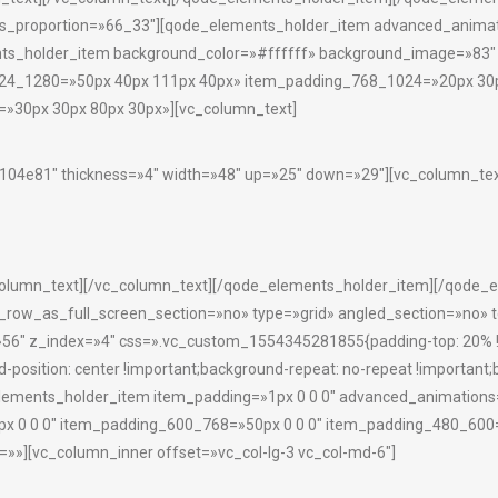
proportion=»66_33″][qode_elements_holder_item advanced_animati
ts_holder_item background_color=»#ffffff» background_image=»83″
24_1280=»50px 40px 111px 40px» item_padding_768_1024=»20px 30p
»30px 30px 80px 30px»][vc_column_text]
»#104e81″ thickness=»4″ width=»48″ up=»25″ down=»29″][vc_column_tex
olumn_text][/vc_column_text][/qode_elements_holder_item][/qode_el
row_as_full_screen_section=»no» type=»grid» angled_section=»no» t
″ z_index=»4″ css=».vc_custom_1554345281855{padding-top: 20% !im
osition: center !important;background-repeat: no-repeat !important;b
ments_holder_item item_padding=»1px 0 0 0″ advanced_animations
 0 0 0″ item_padding_600_768=»50px 0 0 0″ item_padding_480_600=»
=»»][vc_column_inner offset=»vc_col-lg-3 vc_col-md-6″]