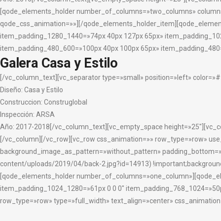
[qode_elements_holder number_of_columns=»two_columns» columns_
qode_css_animation=»»][/qode_elements_holder_item][qode_elemen
item_padding_1280_1440=»74px 40px 127px 65px» item_padding_10
item_padding_480_600=»100px 40px 100px 65px» item_padding_480=
Galera Casa y Estilo
[/vc_column_text][vc_separator type=»small» position=»left» color=
Diseño: Casa y Estilo
Construccion: Construglobal
Inspección: ARSA
Año: 2017-2018
[/vc_column_text][vc_empty_space height=»25″][vc_c
[/vc_column][/vc_row][vc_row css_animation=»» row_type=»row» use_
background_image_as_pattern=»without_pattern» padding_bottom=»56
content/uploads/2019/04/back-2.jpg?id=14913) !important;background-p
[qode_elements_holder number_of_columns=»one_column»][qode_ele
item_padding_1024_1280=»61px 0 0 0″ item_padding_768_1024=»50px
row_type=»row» type=»full_width» text_align=»center» css_animation