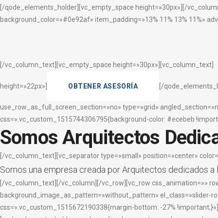
[/qode_elements_holder][vc_empty_space height=»30px»][/vc_colu
background_color=»#0e92af» item_padding=»13% 11% 13% 11%» adv
[/vc_column_text][vc_empty_space height=»30px»][vc_column_text]
C
height=»22px»]
OBTENER ASESORÍA
[/qode_elements_h
use_row_as_full_screen_section=»no» type=»grid» angled_section=»
css=».vc_custom_1515744306795{background-color: #ecebeb !importan
Somos Arquitectos Dedica
[/vc_column_text][vc_separator type=»small» position=»center» colo
Somos una empresa creada por Arquitectos dedicados a la
[/vc_column_text][/vc_column][/vc_row][vc_row css_animation=»» ro
background_image_as_pattern=»without_pattern» el_class=»slider-r
css=».vc_custom_1515672190338{margin-bottom: -27% !important;}»][