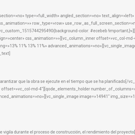
ction=»no» type=»full_width» angled_section=»no» text_align=»left
 css_animation=»» row_type=»row» use_row_as_full_screen_section=»n
vc_custom_1515744295490{background-color: #ecebeb !important;}»
t_align=»center» css_animation=»»][vc_column_inner offset=»vc_col
ding=»13% 11% 13% 11%» advanced_animations=»no»][vc_single_imag
text]
antizar que la obra se ejecute en el tiempo que se ha planificado[
er offset=»vc_col-md-4″][qode_elements_holder number_of_columns
nced_animations=»no»][vc_single_image image=»14941″ img_size=»1
igila durante el proceso de construcción, el rendimiento del proyec