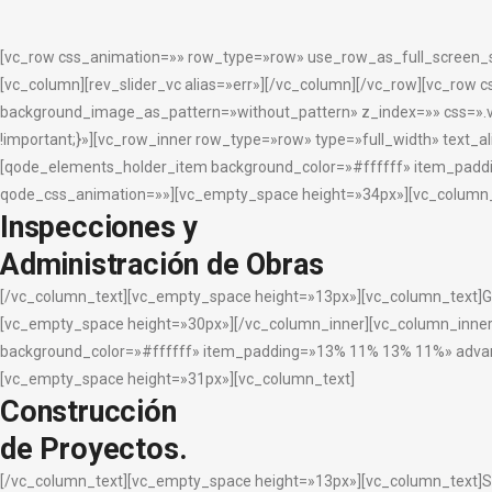
[vc_row css_animation=»» row_type=»row» use_row_as_full_screen_se
[vc_column][rev_slider_vc alias=»err»][/vc_column][/vc_row][vc_row
background_image_as_pattern=»without_pattern» z_index=»» css=».
!important;}»][vc_row_inner row_type=»row» type=»full_width» tex
[qode_elements_holder_item background_color=»#ffffff» item_pad
qode_css_animation=»»][vc_empty_space height=»34px»][vc_column_
Inspecciones y
Administración de Obras
[/vc_column_text][vc_empty_space height=»13px»][vc_column_text]Gar
[vc_empty_space height=»30px»][/vc_column_inner][vc_column_inn
background_color=»#ffffff» item_padding=»13% 11% 13% 11%» adva
[vc_empty_space height=»31px»][vc_column_text]
Construcción
de Proyectos.
[/vc_column_text][vc_empty_space height=»13px»][vc_column_text]Se v