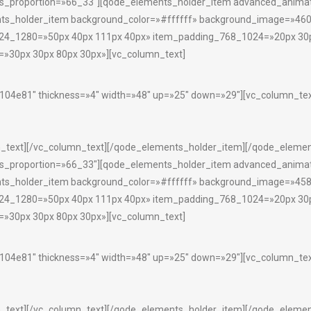
proportion=»66_33″][qode_elements_holder_item advanced_animati
ts_holder_item background_color=»#ffffff» background_image=»460
24_1280=»50px 40px 111px 40px» item_padding_768_1024=»20px 30p
»30px 30px 80px 30px»][vc_column_text]
»#104e81″ thickness=»4″ width=»48″ up=»25″ down=»29″][vc_column_tex
_text][/vc_column_text][/qode_elements_holder_item][/qode_element
proportion=»66_33″][qode_elements_holder_item advanced_animati
ts_holder_item background_color=»#ffffff» background_image=»458
24_1280=»50px 40px 111px 40px» item_padding_768_1024=»20px 30p
»30px 30px 80px 30px»][vc_column_text]
»#104e81″ thickness=»4″ width=»48″ up=»25″ down=»29″][vc_column_tex
_text][/vc_column_text][/qode_elements_holder_item][/qode_element