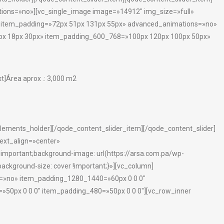
ons=»no»][vc_single_image image=»14912″ img_size=»full»
 item_padding=»72px 51px 131px 55px» advanced_animations=»no»
x 18px 30px» item_padding_600_768=»100px 120px 100px 50px»
t]
Área aprox .: 3,000 m2
ements_holder][/qode_content_slider_item][/qode_content_slider]
ext_align=»center»
portant;background-image: url(https://arsa.com.pa/wp-
ackground-size: cover !important;}»][vc_column]
=»no» item_padding_1280_1440=»60px 0 0 0″
50px 0 0 0″ item_padding_480=»50px 0 0 0″][vc_row_inner