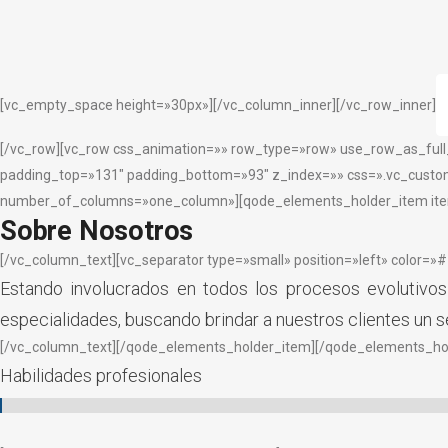
[vc_empty_space height=»30px»][/vc_column_inner][/vc_row_inner]
[/vc_row][vc_row css_animation=»» row_type=»row» use_row_as_full
padding_top=»131″ padding_bottom=»93″ z_index=»» css=».vc_custom
number_of_columns=»one_column»][qode_elements_holder_item item
Sobre Nosotros
[/vc_column_text][vc_separator type=»small» position=»left» color=
Estando involucrados en todos los procesos evolutivos
especialidades, buscando brindar a nuestros clientes un s
[/vc_column_text][/qode_elements_holder_item][/qode_elements_ho
Habilidades profesionales