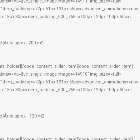
ons=»no»][vc_single_image image=»14911″ img_size=»full»
″ item_padding=»72px 51px 131px 55px» advanced_animations=»no»
x 18px 30px» item_padding_600_768=»100px 120px 100px 50px»
t]Area aprox.: 200 m2
s_holder][/qode_content_slider_item][qode_content_slider_item]
ons=»no»][vc_single_image image=»14910″ img_size=»full»
″ item_padding=»72px 51px 131px 55px» advanced_animations=»no»
x 18px 30px» item_padding_600_768=»100px 120px 100px 50px»
t]
Área aprox .: 120 m2
s_holder][/qode_content_slider_item][qode_content_slider_item]