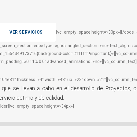
VER SERVICIOS
[vc_empty_space height=»30px»][/qode_
_screen_section=»no» type=»grid» angled_section=»no» text_align=»
_1554349173716{background-color: #ffffff !important;}»][vc_colum
_padding=»0 11% 0 0″ advanced_animations=»no»][vc_column_text]
»#104e81″ thickness=»4″ width=»48″ up=»23″ down=»21″][vc_column_tex
 que se llevan a cabo en el desarrollo de Proyectos, 
ervicio optimo y de calidad.
lder][vc_empty_space height=»34px»]