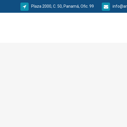
Plaza 2000, C. 50, Panamá, Ofic. 99
info@ar