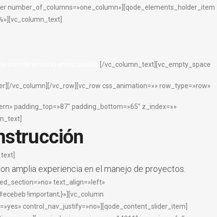
older number_of_columns=»one_column»][qode_elements_holder_item
»][vc_column_text]
le atenderemos lo antes posible.
[/vc_column_text][vc_empty_space
er][/vc_column][/vc_row][vc_row css_animation=»» row_type=»row»
tern» padding_top=»87″ padding_bottom=»65″ z_index=»»
n_text]
nstrucción
text]
on amplia experiencia en el manejo de proyectos.
d_section=»no» text_align=»left»
ecebeb !important;}»][vc_column
=»yes» control_nav_justify=»no»][qode_content_slider_item]