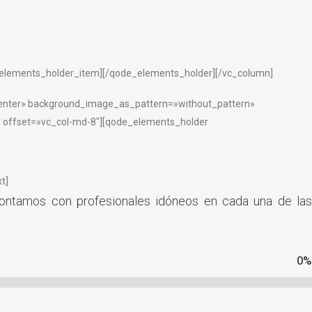
elements_holder_item][/qode_elements_holder][/vc_column]
center» background_image_as_pattern=»without_pattern»
n offset=»vc_col-md-8″][qode_elements_holder
t]
contamos con profesionales idóneos en cada una de las
0
%