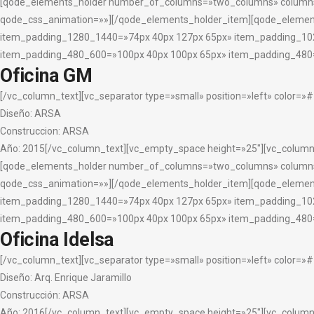
[qode_elements_holder number_of_columns=»two_columns» columns_
qode_css_animation=»»][/qode_elements_holder_item][qode_elemen
item_padding_1280_1440=»74px 40px 127px 65px» item_padding_10
item_padding_480_600=»100px 40px 100px 65px» item_padding_480=
Oficina GM
[/vc_column_text][vc_separator type=»small» position=»left» color=
Diseño: ARSA
Construccion: ARSA
Año: 2015[/vc_column_text][vc_empty_space height=»25″][vc_column
[qode_elements_holder number_of_columns=»two_columns» columns_
qode_css_animation=»»][/qode_elements_holder_item][qode_elemen
item_padding_1280_1440=»74px 40px 127px 65px» item_padding_10
item_padding_480_600=»100px 40px 100px 65px» item_padding_480=
Oficina Idelsa
[/vc_column_text][vc_separator type=»small» position=»left» color=
Diseño: Arq. Enrique Jaramillo
Construcción: ARSA
Año: 2016
[/vc_column_text][vc_empty_space height=»25″][vc_column