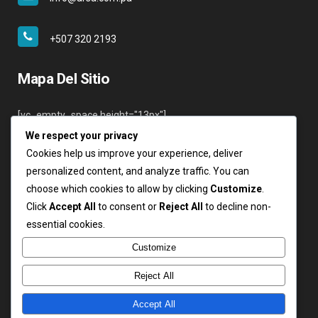
+507 320 2193
Mapa Del Sitio
[vc_empty_space height="13px"]
We respect your privacy
Inicio
Cookies help us improve your experience, deliver
Nosotros
personalized content, and analyze traffic. You can
Servicios
choose which cookies to allow by clicking
Customize
.
Clientes
Click
Accept All
to consent or
Reject All
to decline non-
Contáctenos
essential cookies.
Login
Customize
Reject All
Accept All