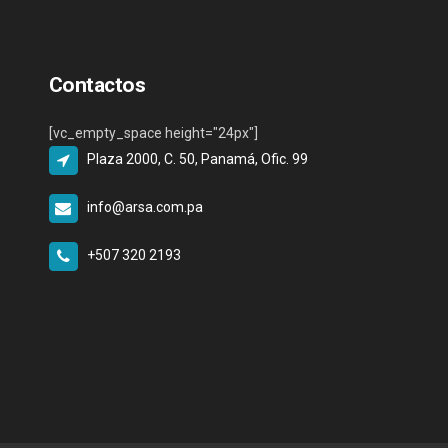
Contactos
[vc_empty_space height="24px"]
Plaza 2000, C. 50, Panamá, Ofic. 99
info@arsa.com.pa
+507 320 2193