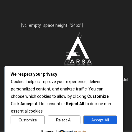
[vc_empty_space height="24px"]
[vc_empty_space height="25px"]
We respect your privacy
Cuente con nosotros para todo tipo de asesoría propia del
Cookies help us improve your experience, deliver
desarrollo de un proyecto de construcción. Podemos
personalized content, and analyze traffic. You can
brindarle el apoyo requerido para todas las fases de un
choose which cookies to allow by clicking
Customize
.
proyecto
Click
Accept All
to consent or
Reject All
to decline non-
essential cookies.
Customize
Reject All
Accept All
Powered by