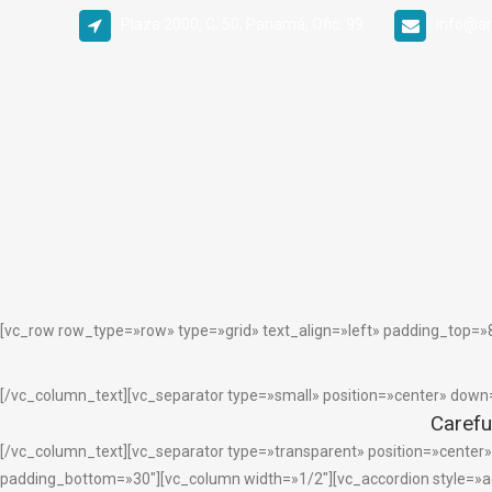
Plaza 2000, C. 50, Panamá, Ofic. 99
info@ar
[vc_row row_type=»row» type=»grid» text_align=»left» padding_top=
A
[/vc_column_text][vc_separator type=»small» position=»center» down
Carefu
[/vc_column_text][vc_separator type=»transparent» position=»center
padding_bottom=»30″][vc_column width=»1/2″][vc_accordion style=»a