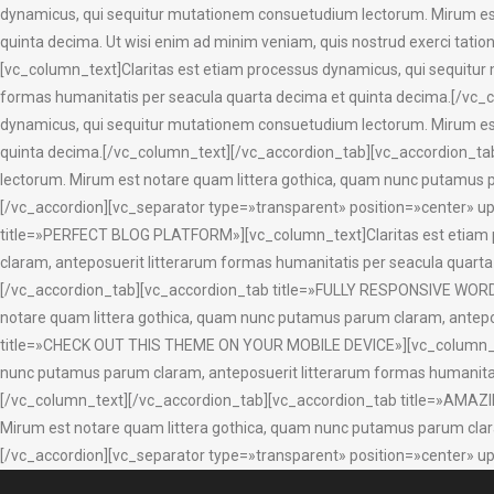
dynamicus, qui sequitur mutationem consuetudium lectorum. Mirum est
quinta decima. Ut wisi enim ad minim veniam, quis nostrud exerci ta
[vc_column_text]Claritas est etiam processus dynamicus, qui sequitu
formas humanitatis per seacula quarta decima et quinta decima.[/v
dynamicus, qui sequitur mutationem consuetudium lectorum. Mirum est
quinta decima.[/vc_column_text][/vc_accordion_tab][vc_accordion_t
lectorum. Mirum est notare quam littera gothica, quam nunc putamus 
[/vc_accordion][vc_separator type=»transparent» position=»center» 
title=»PERFECT BLOG PLATFORM»][vc_column_text]Claritas est etiam 
claram, anteposuerit litterarum formas humanitatis per seacula quarta
[/vc_accordion_tab][vc_accordion_tab title=»FULLY RESPONSIVE WORD
notare quam littera gothica, quam nunc putamus parum claram, antepo
title=»CHECK OUT THIS THEME ON YOUR MOBILE DEVICE»][vc_column_text
nunc putamus parum claram, anteposuerit litterarum formas humanitatis
[/vc_column_text][/vc_accordion_tab][vc_accordion_tab title=»AMAZ
Mirum est notare quam littera gothica, quam nunc putamus parum clar
[/vc_accordion][vc_separator type=»transparent» position=»center» 