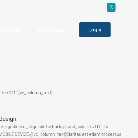
Login
Servicios
Contáctenos
th=»1/1″][vc_column_text]
le
design.
e=»grid» text_align=»left» background_color=»#ffffff»
OBILE DEVICE»][vc_column_text]Claritas est etiam processus