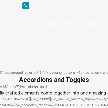
sa.com.pa
+507 320 2193
Inicio
Sobre nosotros
»87″ background_color=»#ffffff» padding_bottom=»15″][vc_column wid
Accordions and Toggles
ccordion And Togg
=»38″ up=»7″][vc_column_text]
lly crafted elements come together into one amazing 
» up=»62″ down=»0″][/vc_column][/vc_row][vc_row row_type=»row» typ
ccordion»][vc_accordion_tab title=»CHECK OUT THIS THEME ON YOUR M