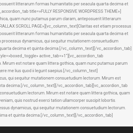
osuerit litterarum formas humanitatis per seacula quarta decima et
ab][vc_accordion_tab title=»FULLY RESPONSIVE WORDPRESS THEME»]
thica, quam nunc putamus parum claram, anteposuerit litterarum
PARALLAX SCROLL PAGE»][vc_column_text]Claritas est etiam processus
osuerit litterarum formas humanitatis per seacula quarta decima et
m processus dynamicus, qui sequitur mutationem consuetudium
 quarta decima et quinta decima.[/vc_column_text][/vc_accordion_tab]
tyle=»boxed_toggle» active_tab=»1″][vc_accordion_tab
. Mirum est notare quam littera gothica, quam nunc putamus parum
ere me lius quod ii legunt saepius.[/vc_column_text]
us, qui sequitur mutationem consuetudium lectorum. Mirum est
inta decima.[/vc_column_text][/vc_accordion_tab][vc_accordion_tab
onsuetudium lectorum. Mirum est notare quam littera gothica, quam
iam, quis nostrud exerci tation ullamcorper suscipit lobortis.
ssus dynamicus, qui sequitur mutationem consuetudium lectorum.
cima et quinta decima.[/vc_column_text][/vc_accordion_tab]