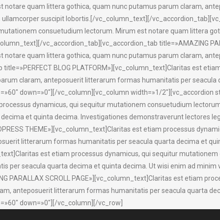
 notare quam littera gothica, quam nunc putamus parum claram, antep
tion ullamcorper suscipit lobortis.[/vc_column_text][/vc_accordion_t
r mutationem consuetudium lectorum. Mirum est notare quam littera go
c_column_text][/vc_accordion_tab][vc_accordion_tab title=»AMAZING 
 notare quam littera gothica, quam nunc putamus parum claram, antep
ab title=»PERFECT BLOG PLATFORM»][vc_column_text]Claritas est etia
parum claram, anteposuerit litterarum formas humanitatis per seacula
up=»60″ down=»0″][/vc_column][vc_column width=»1/2″][vc_accordion s
processus dynamicus, qui sequitur mutationem consuetudium lectorum
 decima et quinta decima. Investigationes demonstraverunt lectores leg
PRESS THEME»][vc_column_text]Claritas est etiam processus dynamic
suerit litterarum formas humanitatis per seacula quarta decima et qu
]Claritas est etiam processus dynamicus, qui sequitur mutationem c
 per seacula quarta decima et quinta decima. Ut wisi enim ad minim ven
ING PARALLAX SCROLL PAGE»][vc_column_text]Claritas est etiam proce
am, anteposuerit litterarum formas humanitatis per seacula quarta de
up=»60″ down=»0″][/vc_column][/vc_row]