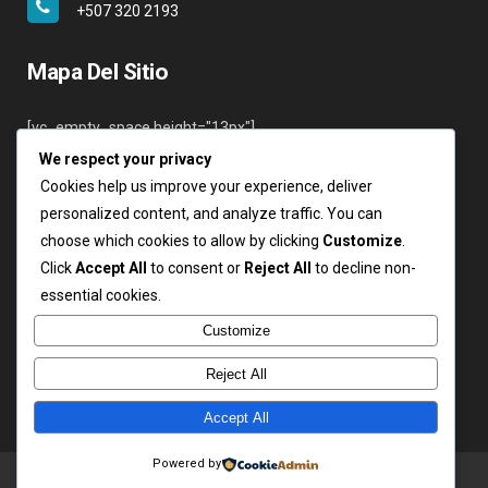
+507 320 2193
Mapa Del Sitio
[vc_empty_space height="13px"]
We respect your privacy
Inicio
Cookies help us improve your experience, deliver
Nosotros
personalized content, and analyze traffic. You can
Servicios
choose which cookies to allow by clicking
Customize
.
Clientes
Click
Accept All
to consent or
Reject All
to decline non-
Contáctenos
essential cookies.
Login
Customize
Reject All
Accept All
Powered by
Copyright ARSA 2019. Todos los derechos reservados.