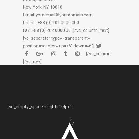
New York, NY 10010
Email: youremail@yourdomain.com
Phone: +88 (0) 101 0000 000
Fax: +88 (0) 202 0000 001[/vc_column_text]
[vc_separator type=»transparent»
position=»center» up=»6″ down=»6″]
[/vc_column]
[/vc_row]
[vc_empty_space height="24px"]