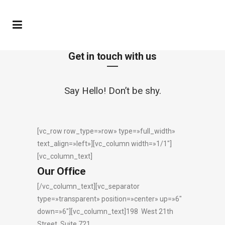
Get in touch with us
Say Hello! Don’t be shy.
[vc_row row_type=»row» type=»full_width»
text_align=»left»][vc_column width=»1/1″]
[vc_column_text]
Our Office
[/vc_column_text][vc_separator
type=»transparent» position=»center» up=»6″
down=»6″][vc_column_text]198 West 21th
Street, Suite 721