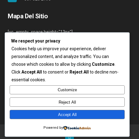
Mapa Del Sitio
[vc_empty_space height="13px"]
We respect your privacy
Inicio
Cookies help us improve your experience, deliver
Nosotros
personalized content, and analyze traffic. You can
Servicios
choose which cookies to allow by clicking
Customize
.
Clientes
Click
Accept All
to consent or
Reject All
to decline non-
Contáctenos
essential cookies.
Login
Customize
Reject All
Accept All
Copyright ARSA 2019. Todos los derechos reservados.
Powered by