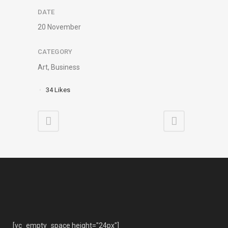
DATE
20 November
CATEGORY
Art, Business
34
Likes
[vc_empty_space height="24px"]