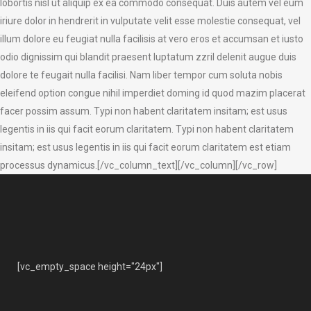
lobortis nisl ut aliquip ex ea commodo consequat. Duis autem vel eum
iriure dolor in hendrerit in vulputate velit esse molestie consequat, vel
illum dolore eu feugiat nulla facilisis at vero eros et accumsan et iusto
odio dignissim qui blandit praesent luptatum zzril delenit augue duis
dolore te feugait nulla facilisi. Nam liber tempor cum soluta nobis
eleifend option congue nihil imperdiet doming id quod mazim placerat
facer possim assum. Typi non habent claritatem insitam; est usus
legentis in iis qui facit eorum claritatem. Typi non habent claritatem
insitam; est usus legentis in iis qui facit eorum claritatem est etiam
processus dynamicus.[/vc_column_text][/vc_column][/vc_row]
[vc_empty_space height="24px"]