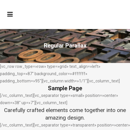
Regular Parallax
[vc_row row_type=»row» type=»grid» text_align=»left»
padding_top=»87″ background_color=»#ffffff»
padding_bottom=»95″][vc_column width=»1/1″][vc_column_text]
Sample Page
[/vc_column_text][vc_separator type=»small» position=»center»
down=»38″ up=»7″][vc_column_text]
Carefully crafted elements come together into one
amazing design.
[/vc_column_text][vc_separator type=»transparent» position=»center»