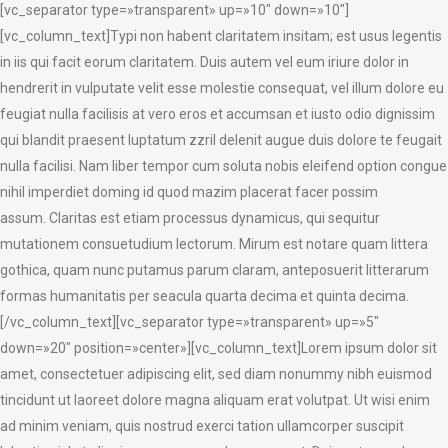
[vc_separator type=»transparent» up=»10″ down=»10″]
[vc_column_text]Typi non habent claritatem insitam; est usus legentis
in iis qui facit eorum claritatem. Duis autem vel eum iriure dolor in
hendrerit in vulputate velit esse molestie consequat, vel illum dolore eu
feugiat nulla facilisis at vero eros et accumsan et iusto odio dignissim
qui blandit praesent luptatum zzril delenit augue duis dolore te feugait
nulla facilisi. Nam liber tempor cum soluta nobis eleifend option congue
nihil imperdiet doming id quod mazim placerat facer possim
assum. Claritas est etiam processus dynamicus, qui sequitur
mutationem consuetudium lectorum. Mirum est notare quam littera
gothica, quam nunc putamus parum claram, anteposuerit litterarum
formas humanitatis per seacula quarta decima et quinta decima.
[/vc_column_text][vc_separator type=»transparent» up=»5″
down=»20″ position=»center»][vc_column_text]Lorem ipsum dolor sit
amet, consectetuer adipiscing elit, sed diam nonummy nibh euismod
tincidunt ut laoreet dolore magna aliquam erat volutpat. Ut wisi enim
ad minim veniam, quis nostrud exerci tation ullamcorper suscipit