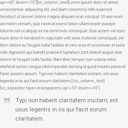
up=»60″ down=»10″][vc_column_text]Lorem ipsum dolor sit amet,
consectetuer adipiscing elit, sed diam nonummy nibh euismod
tincidunt ut laoreet dolore magna aliquam erat volutpat. Ut wisi enim
ad minim veniam, quis nostrud exerci tation ullamcorper suscipit
lobortis nisl ut aliquip ex ea commodo consequat. Duis autem vel eum
iriure dolor in hendrerit in vulputate velit esse molestie consequat, vel
illum dolore eu feugiat nulla facilisis at vero eros et accumsan et iusto
odio dignissim qui blandit praesent luptatum zzril delenit augue duis
dolore te feugait nulla facilisi. Nam liber tempor cum soluta nobis
eleifend option congue nihil imperdiet doming id quod mazim placerat
facer possim assum. Typi non habent claritatem insitam; est usus
legentis in iis qui facit eorum claritatem.[/vc_column_text]
[vc_separator type=»transparent» up=»10″ down=»10″]
Typi non habent claritatem insitam; est
usus legentis in iis qui facit eorum
claritatem.