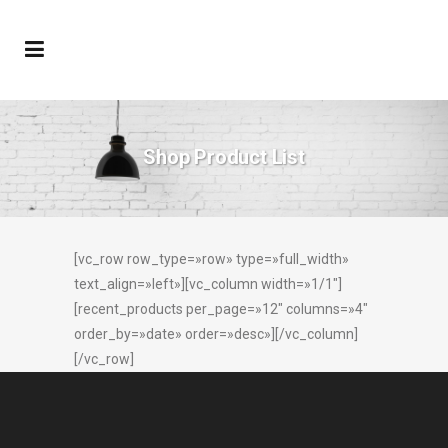
Shop Product List
[vc_row row_type=»row» type=»full_width»
text_align=»left»][vc_column width=»1/1″]
[recent_products per_page=»12″ columns=»4″
order_by=»date» order=»desc»][/vc_column]
[/vc_row]