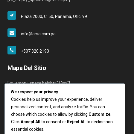
Plaza 2000, C. 50, Panamá, Ofic. 99
info@arsa.com.pa
+507 320 2193
Mapa Del Sitio
[vc_empty_space height="13px"]
We respect your privacy
Inicio
Cookies help us improve your experience, deliver
Nosotros
personalized content, and analyze traffic. You can
Servicios
choose which cookies to allow by clicking
Customize
.
Clientes
Click
Accept All
to consent or
Reject All
to decline non-
Contáctenos
essential cookies.