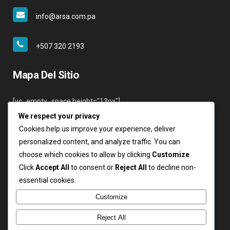
info@arsa.com.pa
+507 320 2193
Mapa Del Sitio
[vc_empty_space height="13px"]
We respect your privacy
Inicio
Cookies help us improve your experience, deliver
Nosotros
personalized content, and analyze traffic. You can
Servicios
choose which cookies to allow by clicking
Customize
.
Clientes
Click
Accept All
to consent or
Reject All
to decline non-
Contáctenos
essential cookies.
Login
Customize
Reject All