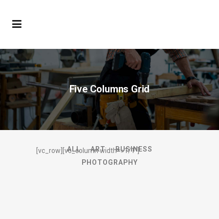
Five Columns Grid
ALL
ART
BUSINESS
[vc_row][vc_column width=»1/1″]
PHOTOGRAPHY