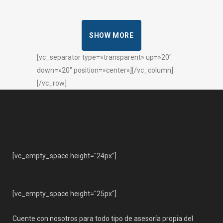
SHOW MORE
[vc_separator type=»transparent» up=»20″
down=»20″ position=»center»][/vc_column]
[/vc_row]
[vc_empty_space height="24px"]
[vc_empty_space height="25px"]
Cuente con nosotros para todo tipo de asesoría propia del